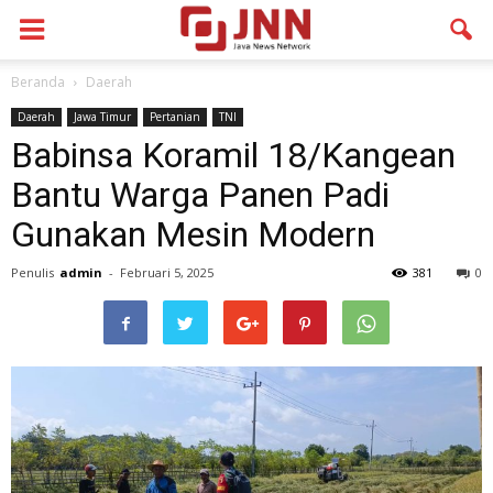
Beranda
Daerah
Daerah
Jawa Timur
Pertanian
TNI
Babinsa Koramil 18/Kangean
Bantu Warga Panen Padi
Gunakan Mesin Modern
Penulis
admin
-
Februari 5, 2025
381
0