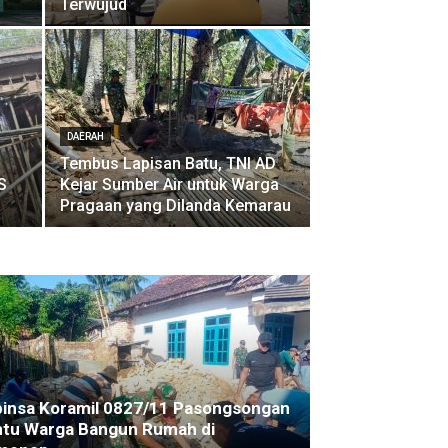
Terwujud
DAERAH
Tembus Lapisan Batu, TNI AD
S
Kejar Sumber Air untuk Warga
Pragaan yang Dilanda Kemarau
insa Koramil 0827/11 Pasongsongan
tu Warga Bangun Rumah di