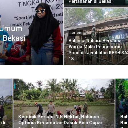
Pertanahan di Bekasi
a Umum
DAERAH
 Bekasi
Babinsa Rubaru Bersama
Warga Mulai Pengecoran
Pondasi Jembatan KBSB SA
18
k
Kembali Perluas 1,5 Hektar, Babinsa
Bab
 di
Optimis Kecamatan Dasuk Bisa Capai
Ban