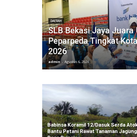
DAERAH
SLB Bekasi Jaya Juar
Peparpeda Tingkat Kota
2026
admin
-
Agustus 6, 2026
Babinsa Koramil 12/Dasuk Serda Ato
Bantu Petani Rawat Tanaman Jagung