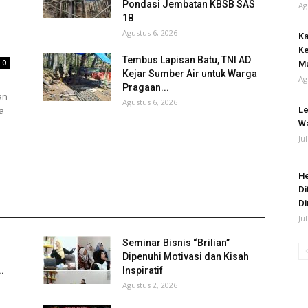
Pondasi Jembatan KBSB SAS
Ag
18
Agustus 6, 2026
Ka
Ke
Tembus Lapisan Batu, TNI AD
0
Mu
Kejar Sumber Air untuk Warga
Ag
Pragaan...
an
Agustus 6, 2026
a
Le
Wa
Ju
He
Di
Di
Jul
Seminar Bisnis “Brilian”
Dipenuhi Motivasi dan Kisah
.
Inspiratif
Agustus 2, 2026