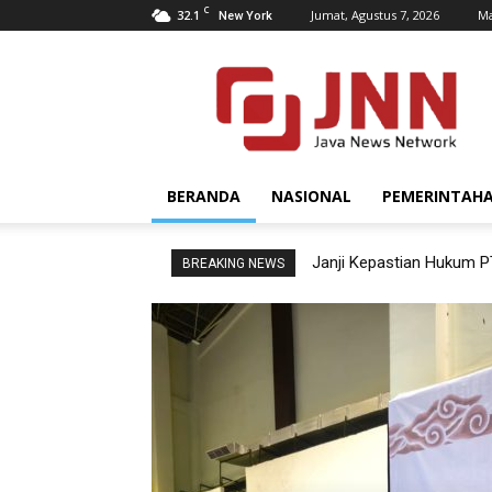
C
32.1
Jumat, Agustus 7, 2026
Ma
New York
JNN.co.id
BERANDA
NASIONAL
PEMERINTAH
Janji Kepastian Hukum P
BREAKING NEWS