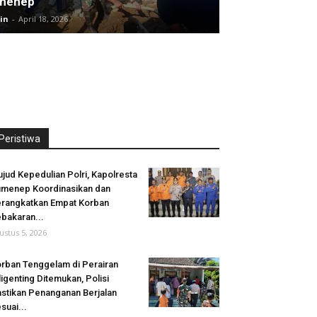
menep
in
-
April 18, 2026
Peristiwa
jud Kepedulian Polri, Kapolresta
menep Koordinasikan dan
rangkatkan Empat Korban
bakaran...
ustus 5, 2026
rban Tenggelam di Perairan
ligenting Ditemukan, Polisi
stikan Penanganan Berjalan
suai...