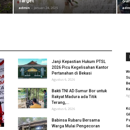
Target
Su
admin
-
Januari 24, 2025
adm
Janji Kepastian Hukum PTSL
2026 Picu Kegelisahan Kantor
Wu
Pertanahan di Bekasi
Su
Agustus 6, 2026
Be
Ke
Bakti TNI AD Sumur Bor untuk
Ag
Rakyat Madura ada Titik
Terang,...
Ko
Agustus 6, 2026
Gi
Babinsa Rubaru Bersama
Pa
Warga Mulai Pengecoran
Se