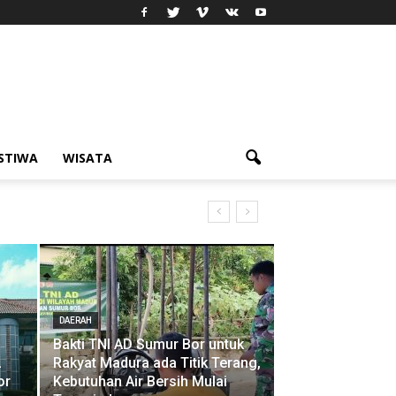
ISTIWA
WISATA
DAERAH
Bakti TNI AD Sumur Bor untuk
L
Rakyat Madura ada Titik Terang,
or
Kebutuhan Air Bersih Mulai