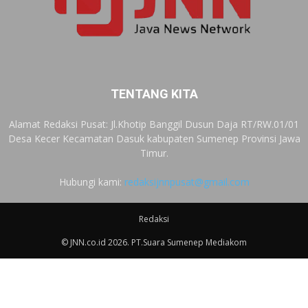
TENTANG KITA
Alamat Redaksi Pusat: Jl.Khotip Banggil Dusun Daja RT/RW.01/01
Desa Kecer Kecamatan Dasuk kabupaten Sumenep Provinsi Jawa
Timur.
Hubungi kami:
redaksijnnpusat@gmail.com
Redaksi
© JNN.co.id 2026. PT.Suara Sumenep Mediakom