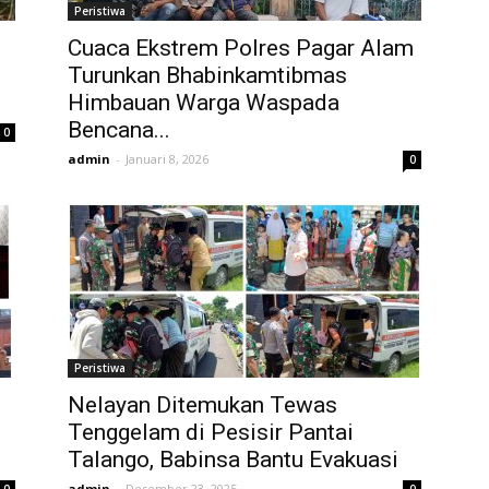
Peristiwa
Cuaca Ekstrem Polres Pagar Alam
Turunkan Bhabinkamtibmas
Himbauan Warga Waspada
Bencana...
0
admin
-
Januari 8, 2026
0
Peristiwa
i
Nelayan Ditemukan Tewas
Tenggelam di Pesisir Pantai
Talango, Babinsa Bantu Evakuasi
admin
-
Desember 23, 2025