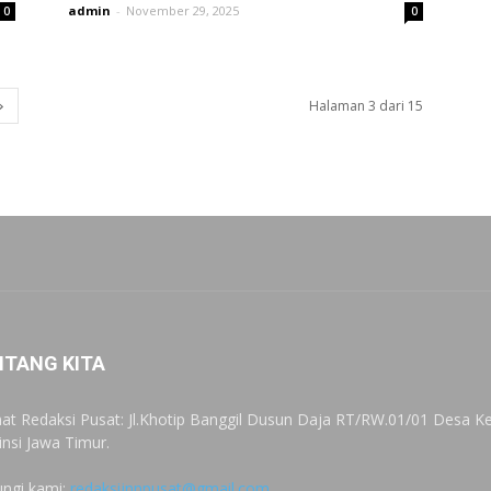
admin
-
November 29, 2025
0
0
Halaman 3 dari 15
NTANG KITA
at Redaksi Pusat: Jl.Khotip Banggil Dusun Daja RT/RW.01/01 Desa
insi Jawa Timur.
ngi kami:
redaksijnnpusat@gmail.com