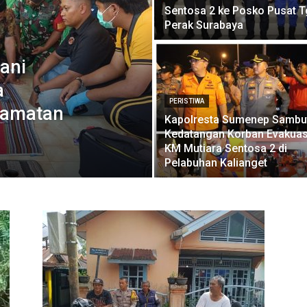
Sentosa 2 ke Posko Pusat T
Perak Surabaya
ani
a
PERISTIWA
camatan
Kapolresta Sumenep Sambu
Kedatangan Korban Evakuas
KM Mutiara Sentosa 2 di
Pelabuhan Kalianget