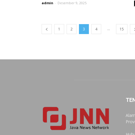
admin
-
Desember 9, 2025
...
1
2
3
4
15
TE
Alam
Prov
Hubu