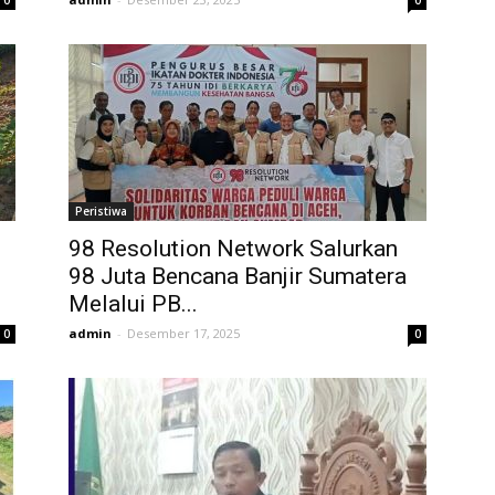
0
0
Peristiwa
98 Resolution Network Salurkan
98 Juta Bencana Banjir Sumatera
Melalui PB...
admin
-
Desember 17, 2025
0
0