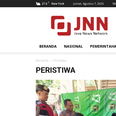
C
27.6
Jumat, Agustus 7, 2026
Ma
New York
JNN.co.id
BERANDA
NASIONAL
PEMERINTAH
Beranda
Peristiwa
PERISTIWA