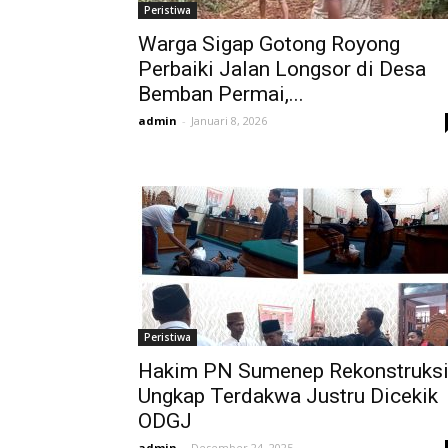
Peristiwa
Warga Sigap Gotong Royong
Perbaiki Jalan Longsor di Desa
Bemban Permai,...
admin
-
Januari 8, 2026
Peristiwa
Hakim PN Sumenep Rekonstruks
Ungkap Terdakwa Justru Dicekik
ODGJ
admin
-
Desember 24, 2025