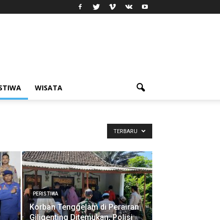
ISTIWA
WISATA
TERBARU
PERISTIWA
Korban Tenggelam di Perairan
Giligenting Ditemukan, Polisi