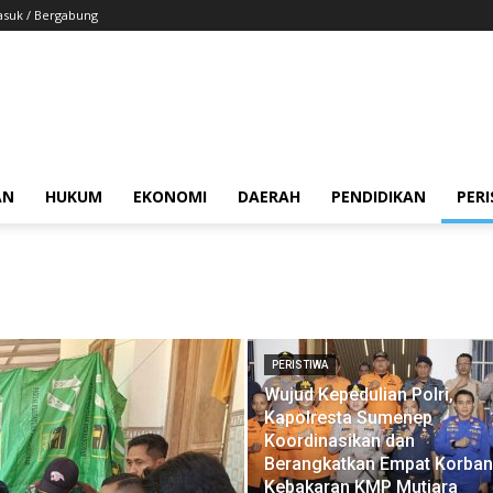
suk / Bergabung
AN
HUKUM
EKONOMI
DAERAH
PENDIDIKAN
PER
PERISTIWA
Wujud Kepedulian Polri,
Kapolresta Sumenep
Koordinasikan dan
Berangkatkan Empat Korban
Kebakaran KMP Mutiara