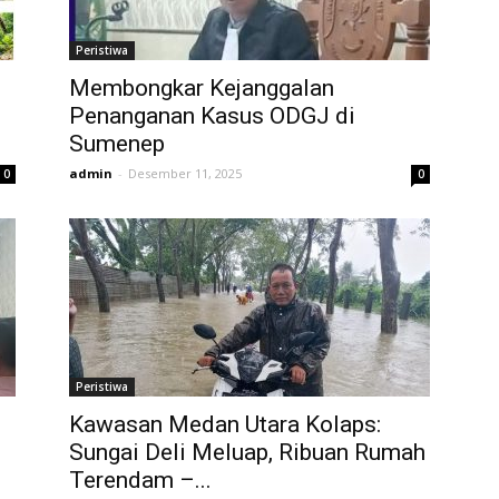
Peristiwa
Membongkar Kejanggalan
Penanganan Kasus ODGJ di
Sumenep
admin
-
Desember 11, 2025
0
0
Peristiwa
Kawasan Medan Utara Kolaps:
Sungai Deli Meluap, Ribuan Rumah
Terendam –...