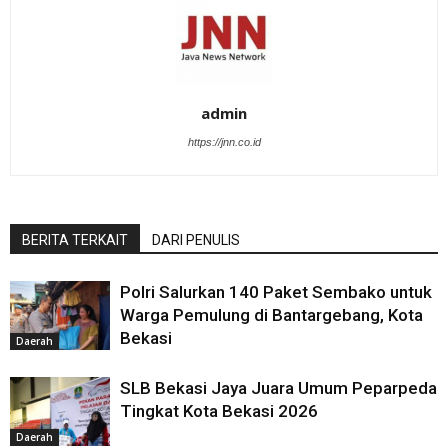
admin
https://jnn.co.id
BERITA TERKAIT
DARI PENULIS
Polri Salurkan 140 Paket Sembako untuk
Warga Pemulung di Bantargebang, Kota
Bekasi
Daerah
SLB Bekasi Jaya Juara Umum Peparpeda
Tingkat Kota Bekasi 2026
Daerah