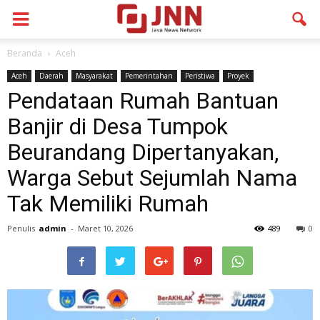
Beranda
Aceh
Aceh
Daerah
Masyarakat
Pemerintahan
Peristiwa
Proyek
Pendataan Rumah Bantuan
Banjir di Desa Tumpok
Beurandang Dipertanyakan,
Warga Sebut Sejumlah Nama
Tak Memiliki Rumah
Penulis
admin
-
Maret 10, 2026
489
0