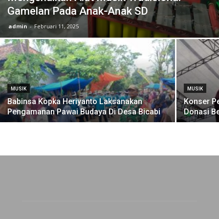
Gamelan Pada Anak-Anak SD
admin
-
Februari 11, 2025
MUSIK
MUSIK
Babinsa Kopka Heriyanto Laksanakan
Konser Pe
Pengamanan Pawai Budaya Di Desa Bicabi
Donasi B