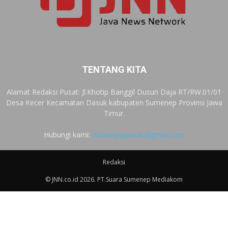
TENTANG KITA
Alamat Redaksi Pusat: Jl.Khotip Banggil Dusun Daja RT/RW.01/01
Desa Kecer Kecamatan Dasuk kabupaten Sumenep Provinsi Jawa
Timur.
Hubungi kami:
redaksijnnpusat@gmail.com
Redaksi
© JNN.co.id 2026. PT.Suara Sumenep Mediakom