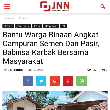
Beranda
Daerah
Daerah
Jawa Timur
Kodim
Masyarakat
TNI
Bantu Warga Binaan Angkat
Campuran Semen Dan Pasir,
Babinsa Karbak Bersama
Masyarakat
Penulis
admin
-
Juni 10, 2026
122
0