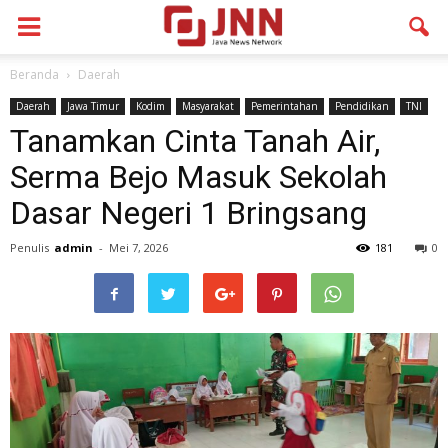
Beranda
Daerah
Daerah
Jawa Timur
Kodim
Masyarakat
Pemerintahan
Pendidikan
TNI
Tanamkan Cinta Tanah Air,
Serma Bejo Masuk Sekolah
Dasar Negeri 1 Bringsang
Penulis
admin
-
Mei 7, 2026
181
0