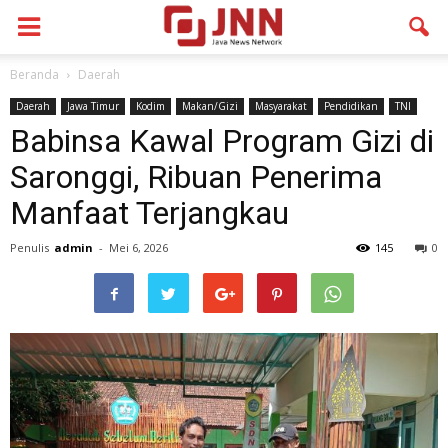
Beranda
Daerah
Daerah
Jawa Timur
Kodim
Makan/Gizi
Masyarakat
Pendidikan
TNI
Babinsa Kawal Program Gizi di
Saronggi, Ribuan Penerima
Manfaat Terjangkau
Penulis
admin
-
Mei 6, 2026
145
0