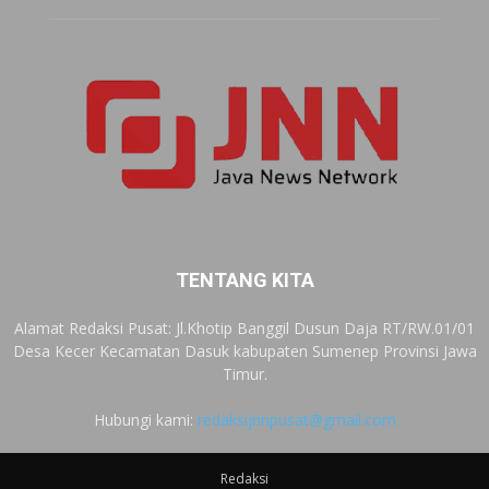
TENTANG KITA
Alamat Redaksi Pusat: Jl.Khotip Banggil Dusun Daja RT/RW.01/01
Desa Kecer Kecamatan Dasuk kabupaten Sumenep Provinsi Jawa
Timur.
Hubungi kami:
redaksijnnpusat@gmail.com
Redaksi