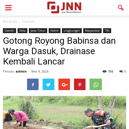
Beranda
Daerah
Daerah
Desa
Jawa Timur
Kodim
Lingkungan
Masyarakat
TNI
Gotong Royong Babinsa dan
Warga Dasuk, Drainase
Kembali Lancar
Penulis
admin
-
Mei 4, 2026
186
0