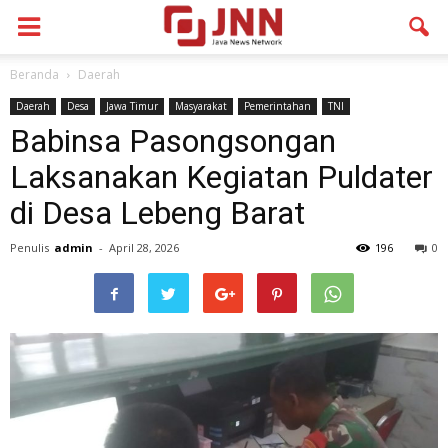
Beranda
Daerah
Daerah
Desa
Jawa Timur
Masyarakat
Pemerintahan
TNI
Babinsa Pasongsongan
Laksanakan Kegiatan Puldater
di Desa Lebeng Barat
Penulis
admin
-
April 28, 2026
196
0