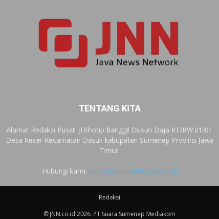
TENTANG KITA
Alamat Redaksi Pusat: Jl.Khotip Banggil Dusun Daja RT/RW.01/01
Desa Kecer Kecamatan Dasuk kabupaten Sumenep Provinsi Jawa
Timur.
Hubungi kami:
redaksijnnpusat@gmail.com
Redaksi
© JNN.co.id 2026. PT.Suara Sumenep Mediakom