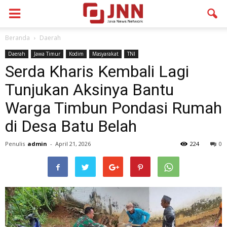
Beranda
Daerah
Daerah
Jawa Timur
Kodim
Masyarakat
TNI
Serda Kharis Kembali Lagi
Tunjukan Aksinya Bantu
Warga Timbun Pondasi Rumah
di Desa Batu Belah
Penulis
admin
-
April 21, 2026
224
0