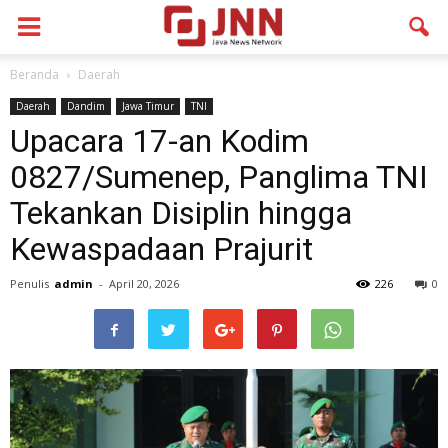
Beranda
Daerah
Daerah
Dandim
Jawa Timur
TNI
Upacara 17-an Kodim
0827/Sumenep, Panglima TNI
Tekankan Disiplin hingga
Kewaspadaan Prajurit
Penulis
admin
-
April 20, 2026
226
0