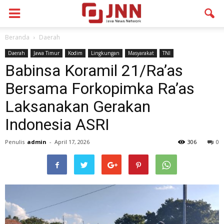
Beranda
Daerah
Daerah
Jawa Timur
Kodim
Lingkungan
Masyarakat
TNI
Babinsa Koramil 21/Ra’as
Bersama Forkopimka Ra’as
Laksanakan Gerakan
Indonesia ASRI
Penulis
admin
-
April 17, 2026
306
0