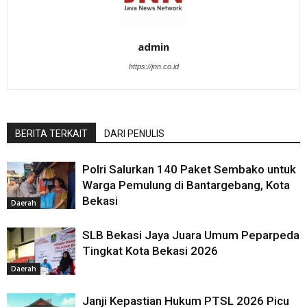
admin
https://jnn.co.id
BERITA TERKAIT
DARI PENULIS
Polri Salurkan 140 Paket Sembako untuk
Warga Pemulung di Bantargebang, Kota
Bekasi
Daerah
SLB Bekasi Jaya Juara Umum Peparpeda
Tingkat Kota Bekasi 2026
Daerah
Janji Kepastian Hukum PTSL 2026 Picu