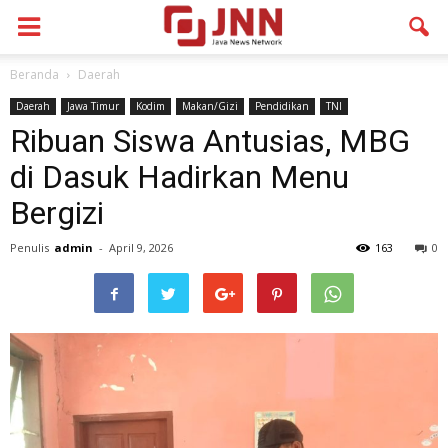
Beranda
Daerah
Daerah
Jawa Timur
Kodim
Makan/Gizi
Pendidikan
TNI
Ribuan Siswa Antusias, MBG
di Dasuk Hadirkan Menu
Bergizi
Penulis
admin
-
April 9, 2026
163
0