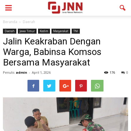
Beranda
Daerah
Daerah
Jawa Timur
Kodim
Masyarakat
TNI
Jalin Keakraban Dengan
Warga, Babinsa Komsos
Bersama Masyarakat
Penulis
admin
-
April 1, 2026
176
0