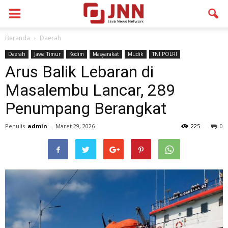
Beranda
Daerah
Daerah
Jawa Timur
Kodim
Masyarakat
Mudik
TNI POLRI
Arus Balik Lebaran di
Masalembu Lancar, 289
Penumpang Berangkat
Penulis
admin
-
Maret 29, 2026
225
0