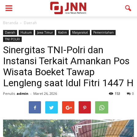
Beranda
Daerah
Daerah
Hukum
Jawa Timur
Kodim
Masyarakat
Pemerintahan
TNI POLRI
Sinergitas TNI-Polri dan
Instansi Terkait Amankan Pos
Wisata Boeket Tawap
Lengleng saat Idul Fitri 1447 H
Penulis
admin
-
Maret 26, 2026
153
0