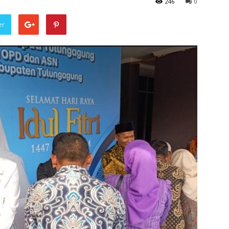
246
0
er