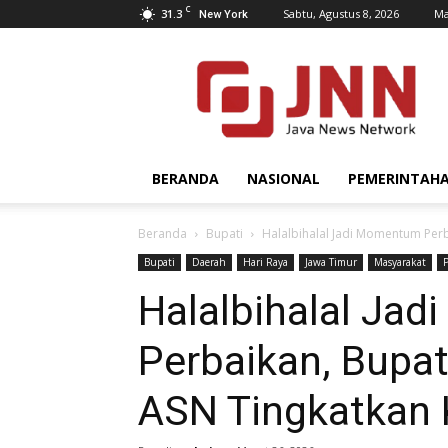
C
31.3
Sabtu, Agustus 8, 2026
Ma
New York
JNN.co.id
BERANDA
NASIONAL
PEMERINTAH
Beranda
Bupati
Halalbihalal Jadi Momentum Perb
Bupati
Daerah
Hari Raya
Jawa Timur
Masyarakat
Halalbihalal Ja
Perbaikan, Bupa
ASN Tingkatkan 