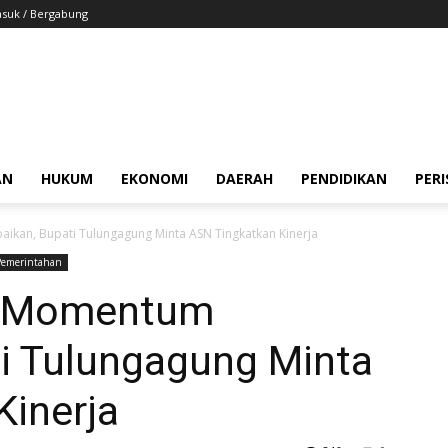
suk / Bergabung
AN
HUKUM
EKONOMI
DAERAH
PENDIDIKAN
PER
aikan, Bupati Tulungagung Minta ASN Tingkatkan Kinerja
Pemerintahan
di Momentum
ti Tulungagung Minta
Kinerja