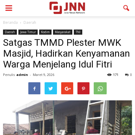
Beranda
Daerah
Daerah
Jawa Timur
Kodim
Masyarakat
TNI
Satgas TMMD Plester MWK
Masjid, Hadirkan Kenyamanan
Warga Menjelang Idul Fitri
Penulis
admin
-
Maret 9, 2026
171
0