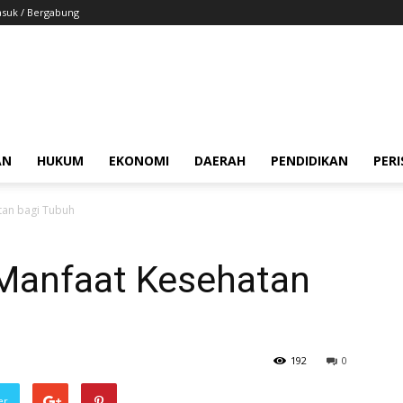
suk / Bergabung
AN
HUKUM
EKONOMI
DAERAH
PENDIDIKAN
PER
tan bagi Tubuh
Manfaat Kesehatan
192
0
er