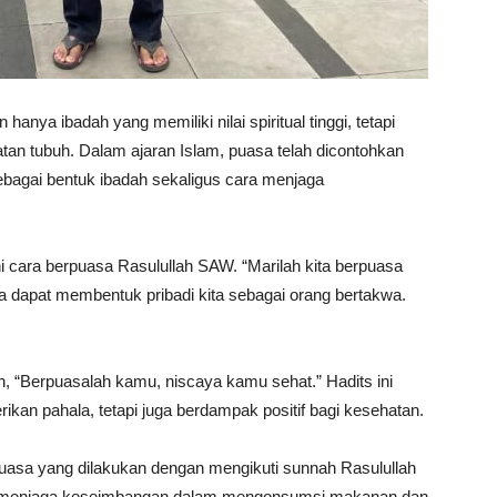
anya ibadah yang memiliki nilai spiritual tinggi, tetapi
an tubuh. Dalam ajaran Islam, puasa telah dicontohkan
agai bentuk ibadah sekaligus cara menjaga
cara berpuasa Rasulullah SAW. “Marilah kita berpuasa
a dapat membentuk pribadi kita sebagai orang bertakwa.
, “Berpuasalah kamu, niscaya kamu sehat.” Hadits ini
an pahala, tetapi juga berdampak positif bagi kesehatan.
uasa yang dilakukan dengan mengikuti sunnah Rasulullah
lah menjaga keseimbangan dalam mengonsumsi makanan dan