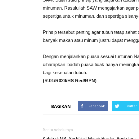
minuman. Rasulullah SAW mengajarkan agar per
sepertiga untuk minuman, dan sepertiga sisany
Prinsip tersebut penting agar tubuh tetap sehat
banyak makan atau minum justru dapat mengg
Dengan menjalankan puasa sesuai tuntunan N
diharapkan ibadah puasa tidak hanya meningka
bagi kesehatan tubuh.
(R.01/R024/HS Red/BPN)
BAGIKAN
Facebook
Twitter
Berita sebelumya
Kalah di MA, Sertifikat Masih Berdiri: Aneh tapi