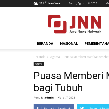
C
23.6
Sabtu, Agustus 8, 2026
Ma
New York
JNN.co.id
BERANDA
NASIONAL
PEMERINTAH
Beranda
Agama
Puasa Memberi Manfaat Keseha
Agama
Puasa Memberi 
bagi Tubuh
Penulis
admin
-
Maret 7, 2026
Berbagi di Facebook
Tweet di Twitt