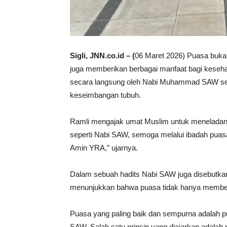
Sigli, JNN.co.id – (
06 Maret 2026) Puasa bukan h
juga memberikan berbagai manfaat bagi kesehat
secara langsung oleh Nabi Muhammad SAW seb
keseimbangan tubuh.
Ramli mengajak umat Muslim untuk meneladani 
seperti Nabi SAW, semoga melalui ibadah puas
Amin YRA,” ujarnya.
Dalam sebuah hadits Nabi SAW juga disebutkan
menunjukkan bahwa puasa tidak hanya memberik
Puasa yang paling baik dan sempurna adalah p
SAW. Salah satu prinsip yang diajarkan ada