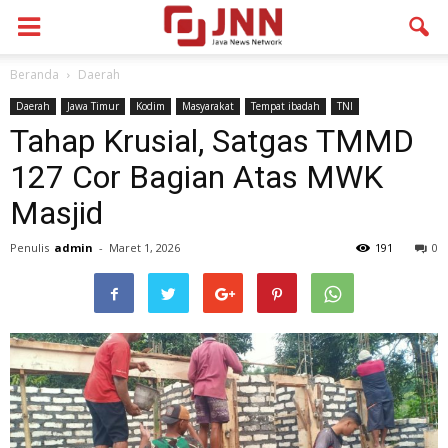
Beranda
Daerah
Daerah
Jawa Timur
Kodim
Masyarakat
Tempat ibadah
TNI
Tahap Krusial, Satgas TMMD
127 Cor Bagian Atas MWK
Masjid
Penulis
admin
-
Maret 1, 2026
191
0