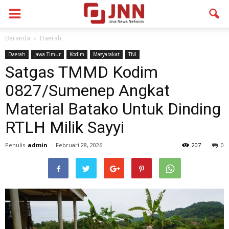
Beranda
Daerah
Daerah
Jawa Timur
Kodim
Masyarakat
TNI
Satgas TMMD Kodim
0827/Sumenep Angkat
Material Batako Untuk Dinding
RTLH Milik Sayyi
Penulis
admin
-
Februari 28, 2026
207
0