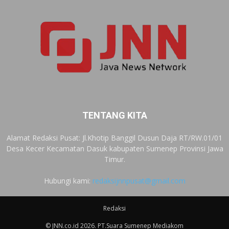
TENTANG KITA
Alamat Redaksi Pusat: Jl.Khotip Banggil Dusun Daja RT/RW.01/01
Desa Kecer Kecamatan Dasuk kabupaten Sumenep Provinsi Jawa
Timur.
Hubungi kami:
redaksijnnpusat@gmail.com
Redaksi
© JNN.co.id 2026. PT.Suara Sumenep Mediakom