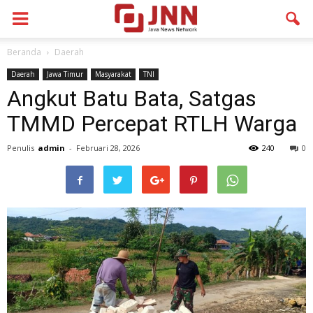
Beranda
Daerah
Daerah
Jawa Timur
Masyarakat
TNI
Angkut Batu Bata, Satgas
TMMD Percepat RTLH Warga
Penulis
admin
-
Februari 28, 2026
240
0