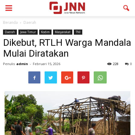
Beranda
Daerah
Daerah
Jawa Timur
Kodim
Masyarakat
TNI
Dikebut, RTLH Warga Mandala
Mulai Diratakan
Penulis
admin
-
Februari 15, 2026
228
0