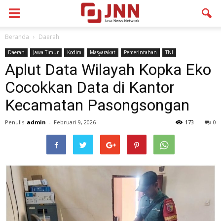
Beranda
Daerah
Daerah
Jawa Timur
Kodim
Masyarakat
Pemerintahan
TNI
Aplut Data Wilayah Kopka Eko
Cocokkan Data di Kantor
Kecamatan Pasongsongan
Penulis
admin
-
Februari 9, 2026
173
0