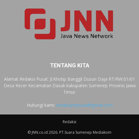
TENTANG KITA
Alamat Redaksi Pusat: Jl.Khotip Banggil Dusun Daja RT/RW.01/01
Desa Kecer Kecamatan Dasuk kabupaten Sumenep Provinsi Jawa
Timur.
Hubungi kami:
redaksijnnpusat@gmail.com
Redaksi
© JNN.co.id 2026. PT.Suara Sumenep Mediakom