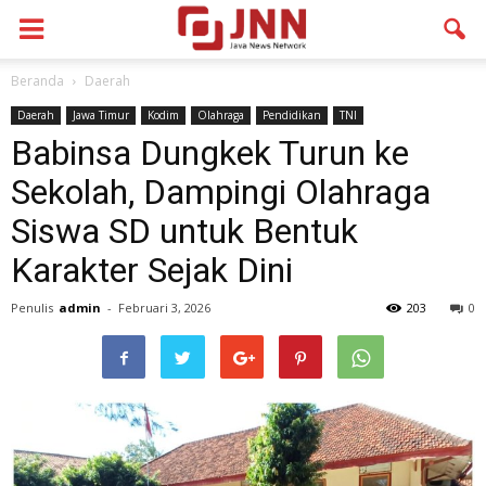
Beranda
Daerah
Daerah
Jawa Timur
Kodim
Olahraga
Pendidikan
TNI
Babinsa Dungkek Turun ke
Sekolah, Dampingi Olahraga
Siswa SD untuk Bentuk
Karakter Sejak Dini
Penulis
admin
-
Februari 3, 2026
203
0