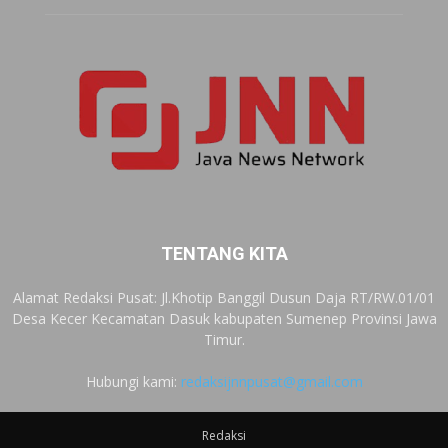
TENTANG KITA
Alamat Redaksi Pusat: Jl.Khotip Banggil Dusun Daja RT/RW.01/01
Desa Kecer Kecamatan Dasuk kabupaten Sumenep Provinsi Jawa
Timur.
Hubungi kami:
redaksijnnpusat@gmail.com
Redaksi