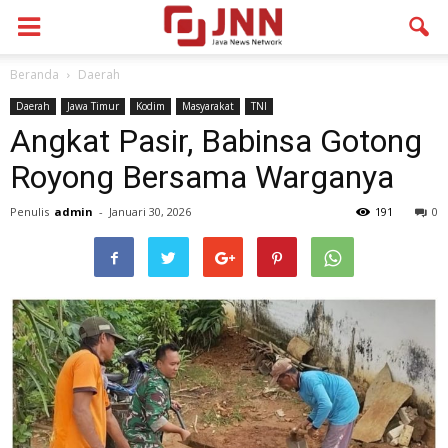
Beranda
Daerah
Daerah
Jawa Timur
Kodim
Masyarakat
TNI
Angkat Pasir, Babinsa Gotong
Royong Bersama Warganya
Penulis
admin
-
Januari 30, 2026
191
0