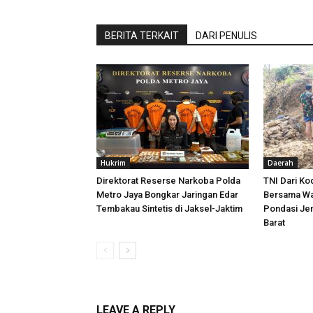
BERITA TERKAIT
DARI PENULIS
Hukrim
Daerah
Direktorat Reserse Narkoba Polda
TNI Dari K
Metro Jaya Bongkar Jaringan Edar
Bersama Wa
Tembakau Sintetis di Jaksel-Jaktim
Pondasi Je
Barat
LEAVE A REPLY