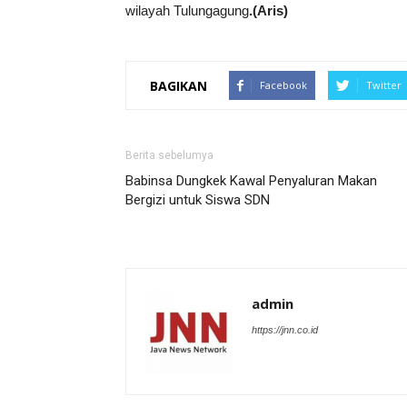
wilayah Tulungagung
.(Aris)
BAGIKAN
Facebook
Twitter
Berita sebelumya
Babinsa Dungkek Kawal Penyaluran Makan
Bergizi untuk Siswa SDN
admin
https://jnn.co.id