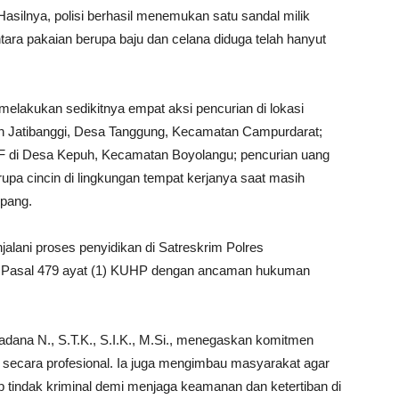
Hasilnya, polisi berhasil menemukan satu sandal milik
tara pakaian berupa baju dan celana diduga telah hanyut
melakukan sedikitnya empat aksi pencurian di lokasi
sun Jatibanggi, Desa Tanggung, Kecamatan Campurdarat;
F di Desa Kepuh, Kecamatan Boyolangu; pencurian uang
rupa cincin di lingkungan tempat kerjanya saat masih
ipang.
jalani proses penyidikan di Satreskrim Polres
rat Pasal 479 ayat (1) KUHP dengan ancaman hukuman
dana N., S.T.K., S.I.K., M.Si., menegaskan komitmen
 secara profesional. Ia juga mengimbau masyarakat agar
p tindak kriminal demi menjaga keamanan dan ketertiban di