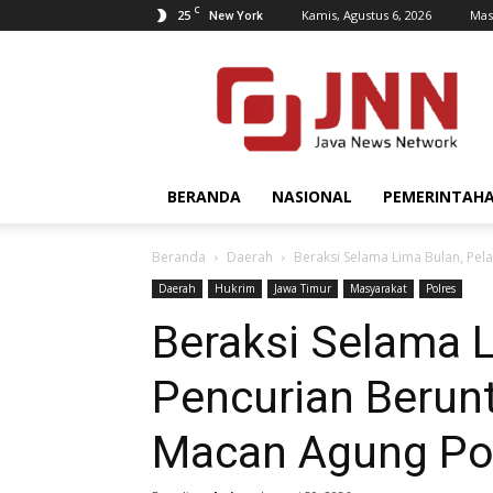
C
25
Kamis, Agustus 6, 2026
Mas
New York
JNN.co.id
BERANDA
NASIONAL
PEMERINTAH
Beranda
Daerah
Beraksi Selama Lima Bulan, Pel
Daerah
Hukrim
Jawa Timur
Masyarakat
Polres
Beraksi Selama L
Pencurian Berun
Macan Agung Po