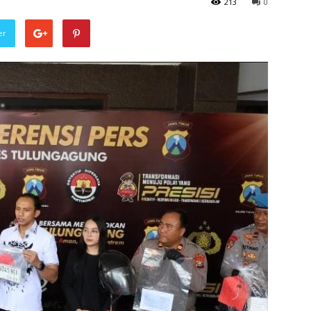
213
0
er