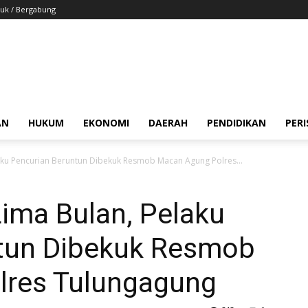
uk / Bergabung
AN
HUKUM
EKONOMI
DAERAH
PENDIDIKAN
PER
aku Pencurian Beruntun Dibekuk Resmob Macan Agung Polres...
ima Bulan, Pelaku
tun Dibekuk Resmob
lres Tulungagung