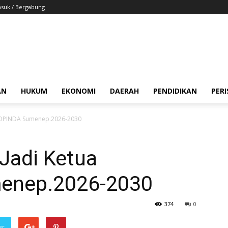
suk / Bergabung
AN
HUKUM
EKONOMI
DAERAH
PENDIDIKAN
PER
EKOPINDA Sumenep.2026-2030
 Jadi Ketua
enep.2026-2030
374
0
er