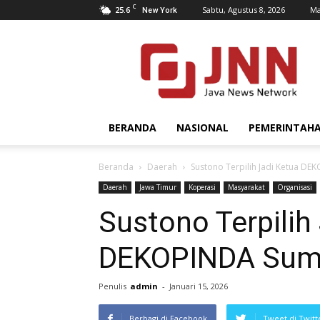
C
25.6
Sabtu, Agustus 8, 2026
Ma
New York
JNN.co.id
BERANDA
NASIONAL
PEMERINTAH
Beranda
Daerah
Sustono Terpilih Jadi Ketua D
Daerah
Jawa Timur
Koperasi
Masyarakat
Organisasi
Sustono Terpilih
DEKOPINDA Sum
Penulis
admin
-
Januari 15, 2026
Berbagi di Facebook
Tweet di Twitt