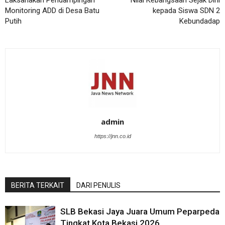
Laksanakan Pendampingan
Nilai Kebangsaan Sejak Dini
Monitoring ADD di Desa Batu
kepada Siswa SDN 2
Putih
Kebundadap
admin
https://jnn.co.id
BERITA TERKAIT
DARI PENULIS
SLB Bekasi Jaya Juara Umum Peparpeda
Tingkat Kota Bekasi 2026