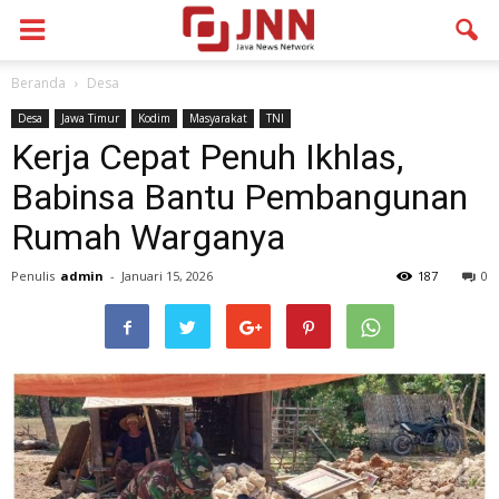
Beranda
Desa
Desa
Jawa Timur
Kodim
Masyarakat
TNI
Kerja Cepat Penuh Ikhlas,
Babinsa Bantu Pembangunan
Rumah Warganya
Penulis
admin
-
Januari 15, 2026
187
0