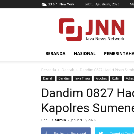
C
23.6
Sabtu, Agustus 8, 2026
Ma
New York
JNN.co.id
BERANDA
NASIONAL
PEMERINTAH
Beranda
Daerah
Dandim 0827 Hadiri Pisah Sam
Daerah
Dandim
Jawa Timur
Kapolres
Kodim
Polres
Dandim 0827 Had
Kapolres Sumen
Penulis
admin
-
Januari 15, 2026
Berbagi di Facebook
Tweet di Twitt