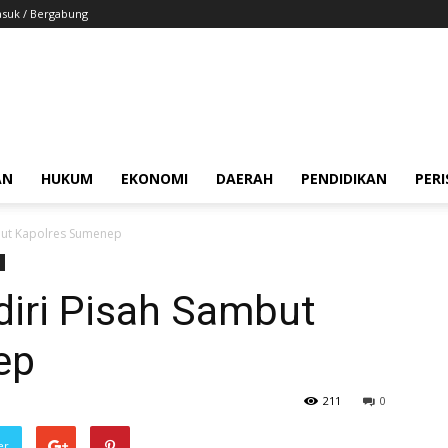
suk / Bergabung
AN
HUKUM
EKONOMI
DAERAH
PENDIDIKAN
PER
but Kapolres Sumenep
iri Pisah Sambut
ep
211
0
er