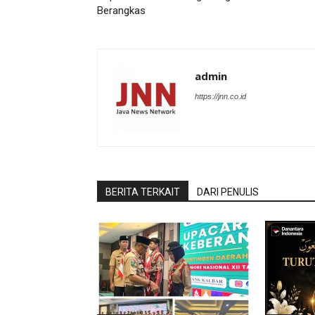
Berangkas
admin
https://jnn.co.id
BERITA TERKAIT
DARI PENULIS