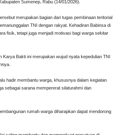
, Kabupaten Sumenep, Rabu (14/01/2026).
tersebut merupakan bagian dari tugas pembinaan teritorial
manunggalan TNI dengan rakyat. Kehadiran Babinsa di
fisik, tetapi juga menjadi motivasi bagi warga sekitar
 Karya Bakti ini merupakan wujud nyata kepedulian TNI
annya.
lalu hadir membantu warga, khususnya dalam kegiatan
uga sebagai sarana mempererat silaturahmi dan
 pembangunan rumah warga diharapkan dapat mendorong
nilai saling membantu dan memperkuat persatuan di