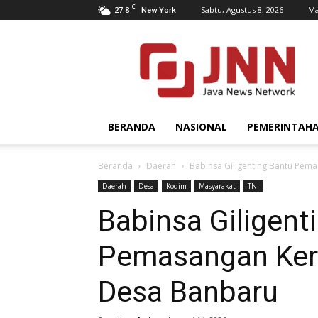
C
27.8
Sabtu, Agustus 8, 2026
Ma
New York
JNN.co.id
BERANDA
NASIONAL
PEMERINTAH
Beranda
Daerah
Babinsa Giligenting Bantu Pe
Daerah
Desa
Kodim
Masyarakat
TNI
Babinsa Giligent
Pemasangan Ker
Desa Banbaru