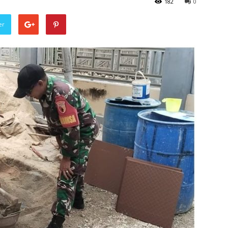
182
0
er