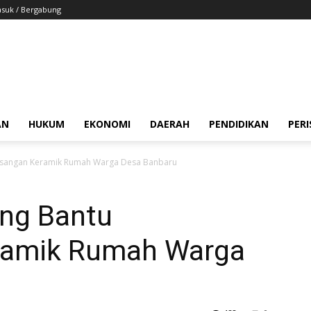
suk / Bergabung
AN
HUKUM
EKONOMI
DAERAH
PENDIDIKAN
PER
masangan Keramik Rumah Warga Desa Banbaru
ing Bantu
amik Rumah Warga