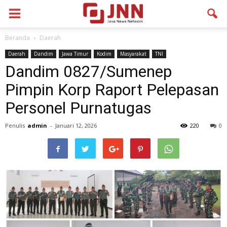
Beranda
Daerah
Daerah
Dandim
Jawa Timur
Kodim
Masyarakat
TNI
Dandim 0827/Sumenep
Pimpin Korp Raport Pelepasan
Personel Purnatugas
Penulis
admin
-
Januari 12, 2026
220
0