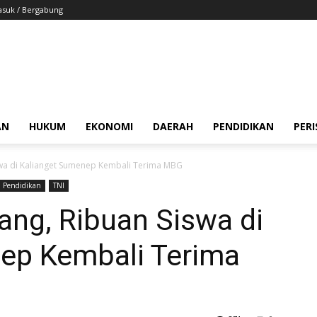
suk / Bergabung
AN
HUKUM
EKONOMI
DAERAH
PENDIDIKAN
PER
swa di Kalianget Sumenep Kembali Terima MBG
Pendidikan
TNI
ang, Ribuan Siswa di
ep Kembali Terima