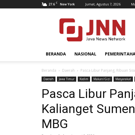
C
27.6
Jumat, Agustus 7, 2026
Ma
New York
JNN.co.id
BERANDA
NASIONAL
PEMERINTAH
Beranda
Daerah
Pasca Libur Panjang, Ribuan Si
Daerah
Jawa Timur
Kodim
Makan/Gizi
Masyarakat
Pasca Libur Panj
Kalianget Sumen
MBG