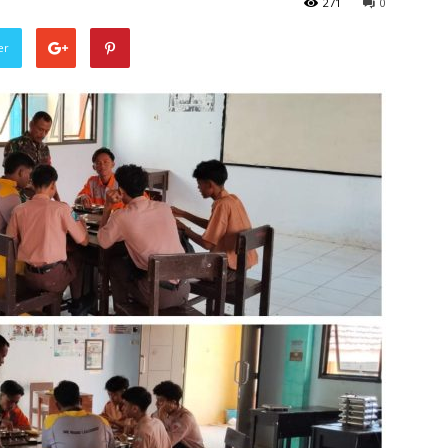
271
0
er