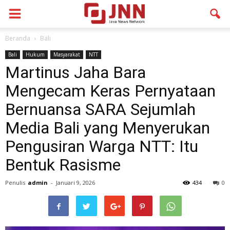
Beranda
Bali
Bali
Hukum
Masyarakat
NTT
Martinus Jaha Bara
Mengecam Keras Pernyataan
Bernuansa SARA Sejumlah
Media Bali yang Menyerukan
Pengusiran Warga NTT: Itu
Bentuk Rasisme
Penulis
admin
-
Januari 9, 2026
434
0