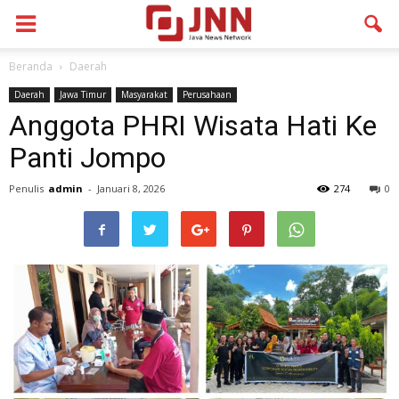
Beranda
Daerah
Daerah
Jawa Timur
Masyarakat
Perusahaan
Anggota PHRI Wisata Hati Ke
Panti Jompo
Penulis
admin
-
Januari 8, 2026
274
0