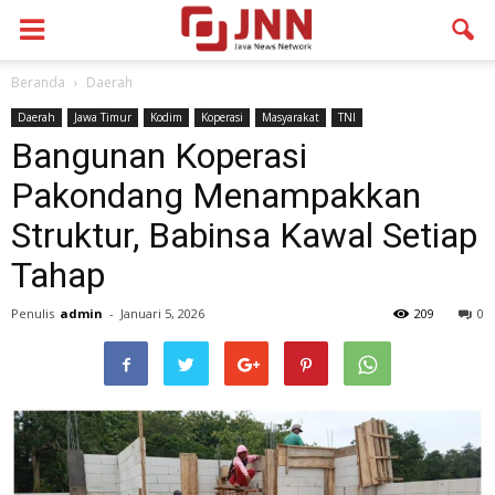
Beranda
Daerah
Daerah
Jawa Timur
Kodim
Koperasi
Masyarakat
TNI
Bangunan Koperasi
Pakondang Menampakkan
Struktur, Babinsa Kawal Setiap
Tahap
Penulis
admin
-
Januari 5, 2026
209
0