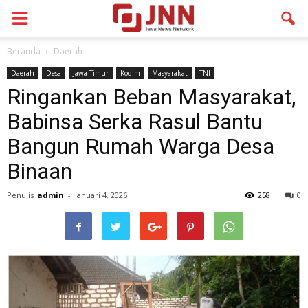
Beranda
Daerah
Daerah
Desa
Jawa Timur
Kodim
Masyarakat
TNI
Ringankan Beban Masyarakat,
Babinsa Serka Rasul Bantu
Bangun Rumah Warga Desa
Binaan
Penulis
admin
-
Januari 4, 2026
258
0