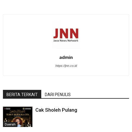
admin
https://jnn.co.id
BERITA TERKAIT
DARI PENULIS
Cak Sholeh Pulang
Daerah