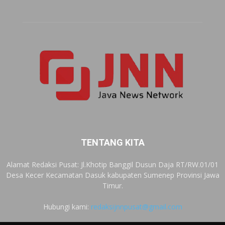
TENTANG KITA
Alamat Redaksi Pusat: Jl.Khotip Banggil Dusun Daja RT/RW.01/01
Desa Kecer Kecamatan Dasuk kabupaten Sumenep Provinsi Jawa
Timur.
Hubungi kami:
redaksijnnpusat@gmail.com