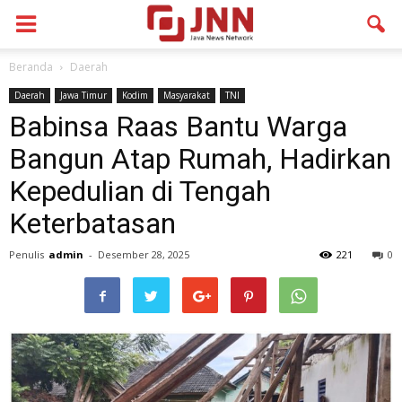
Beranda
Daerah
Daerah
Jawa Timur
Kodim
Masyarakat
TNI
Babinsa Raas Bantu Warga
Bangun Atap Rumah, Hadirkan
Kepedulian di Tengah
Keterbatasan
Penulis
admin
-
Desember 28, 2025
221
0