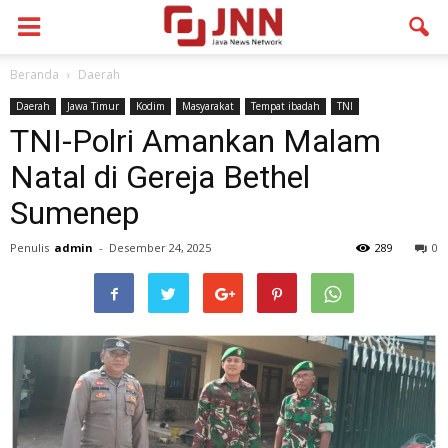
Beranda
Daerah
Daerah
Jawa Timur
Kodim
Masyarakat
Tempat ibadah
TNI
TNI-Polri Amankan Malam
Natal di Gereja Bethel
Sumenep
Penulis
admin
-
Desember 24, 2025
289
0