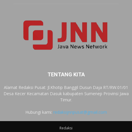
TENTANG KITA
Alamat Redaksi Pusat: Jl.Khotip Banggil Dusun Daja RT/RW.01/01
Desa Kecer Kecamatan Dasuk kabupaten Sumenep Provinsi Jawa
Timur.
Hubungi kami:
redaksijnnpusat@gmail.com
Redaksi