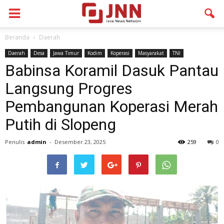
Beranda
Daerah
Daerah
Desa
Jawa Timur
Kodim
Koperasi
Masyarakat
TNI
Babinsa Koramil Dasuk Pantau
Langsung Progres
Pembangunan Koperasi Merah
Putih di Slopeng
Penulis
admin
-
Desember 23, 2025
259
0