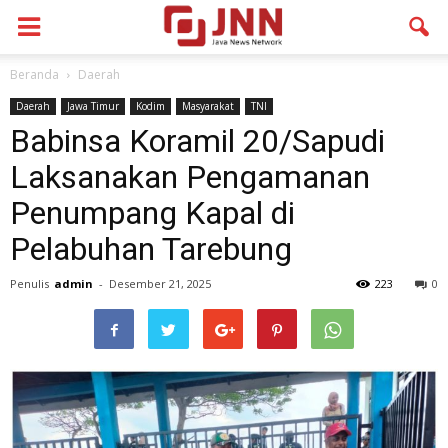
Beranda
Daerah
Daerah
Jawa Timur
Kodim
Masyarakat
TNI
Babinsa Koramil 20/Sapudi
Laksanakan Pengamanan
Penumpang Kapal di
Pelabuhan Tarebung
Penulis
admin
-
Desember 21, 2025
223
0