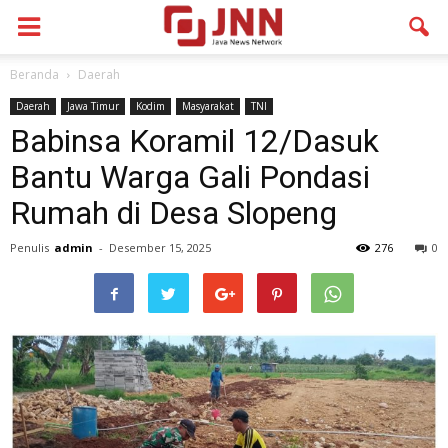
Beranda
Daerah
Daerah
Jawa Timur
Kodim
Masyarakat
TNI
Babinsa Koramil 12/Dasuk
Bantu Warga Gali Pondasi
Rumah di Desa Slopeng
Penulis
admin
-
Desember 15, 2025
276
0