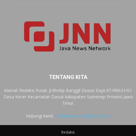
TENTANG KITA
Alamat Redaksi Pusat: Jl.Khotip Banggil Dusun Daja RT/RW.01/01
Desa Kecer Kecamatan Dasuk kabupaten Sumenep Provinsi Jawa
Timur.
Hubungi kami:
redaksijnnpusat@gmail.com
Redaksi