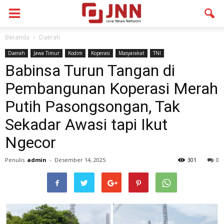
Beranda
Daerah
Daerah
Jawa Timur
Kodim
Koperasi
Masyarakat
TNI
Babinsa Turun Tangan di
Pembangunan Koperasi Merah
Putih Pasongsongan, Tak
Sekadar Awasi tapi Ikut
Ngecor
Penulis
admin
-
Desember 14, 2025
301
0