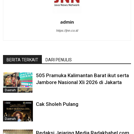
admin
https://jnn.co.id
BERITA TERKAIT
DARI PENULIS
505 Pramuka Kalimantan Barat ikut serta
Jambore Nasional XIi 2026 di Jakarta
Daerah
Cak Sholeh Pulang
Daerah
Redaksi Jejaring Media Radakbabel.com