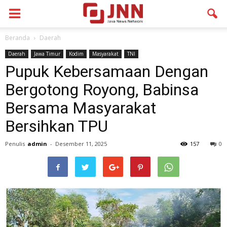
Beranda
Daerah
Daerah
Jawa Timur
Kodim
Masyarakat
TNI
Pupuk Kebersamaan Dengan
Bergotong Royong, Babinsa
Bersama Masyarakat
Bersihkan TPU
Penulis
admin
-
Desember 11, 2025
157
0