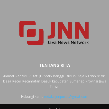
TENTANG KITA
Alamat Redaksi Pusat: Jl.Khotip Banggil Dusun Daja RT/RW.01/01
Desa Kecer Kecamatan Dasuk kabupaten Sumenep Provinsi Jawa
Timur.
Hubungi kami:
redaksijnnpusat@gmail.com