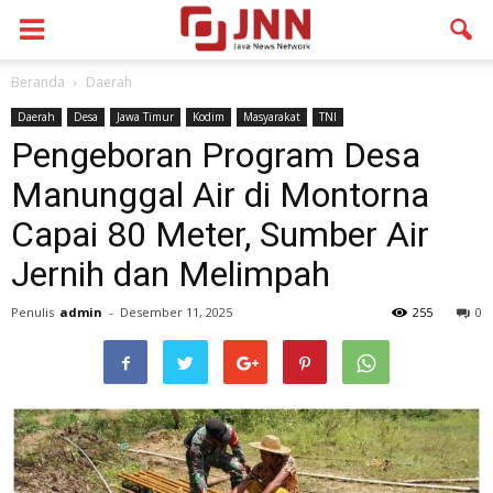
Beranda
Daerah
Daerah
Desa
Jawa Timur
Kodim
Masyarakat
TNI
Pengeboran Program Desa
Manunggal Air di Montorna
Capai 80 Meter, Sumber Air
Jernih dan Melimpah
Penulis
admin
-
Desember 11, 2025
255
0