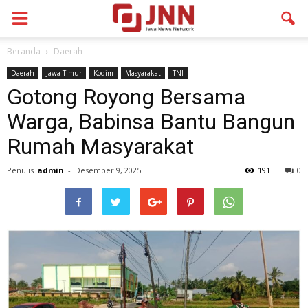
Beranda
Daerah
Daerah
Jawa Timur
Kodim
Masyarakat
TNI
Gotong Royong Bersama
Warga, Babinsa Bantu Bangun
Rumah Masyarakat
Penulis
admin
-
Desember 9, 2025
191
0