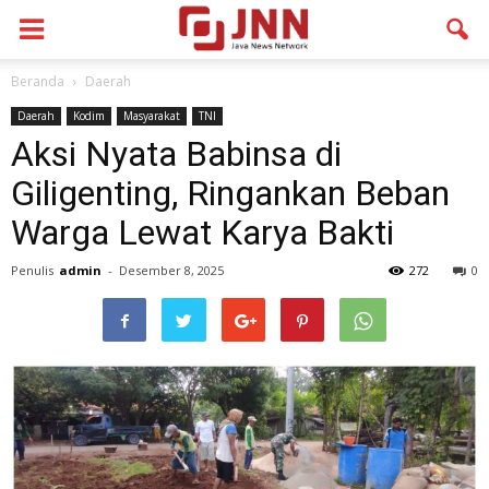
Beranda
Daerah
Daerah
Kodim
Masyarakat
TNI
Aksi Nyata Babinsa di
Giligenting, Ringankan Beban
Warga Lewat Karya Bakti
Penulis
admin
-
Desember 8, 2025
272
0